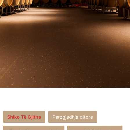
Shiko Të Gjitha
Perzgjedhja ditore